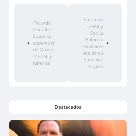
Emeterio
Facundo
Ureta y
González
Cecilia
aclara su
Bolocco:
separación
Revelacio
de Oriana
nes de un
Marzoli y
Romance
rumores
Oculto
Destacados