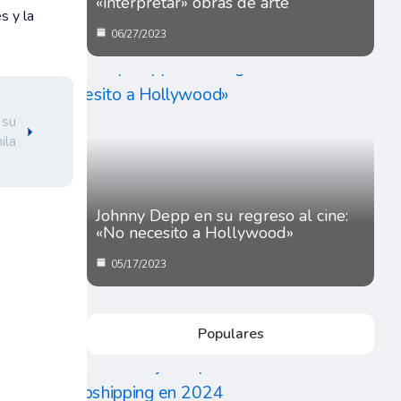
«interpretar» obras de arte
s y la
06/27/2023
 su
ila
Johnny Depp en su regreso al cine:
«No necesito a Hollywood»
05/17/2023
Populares