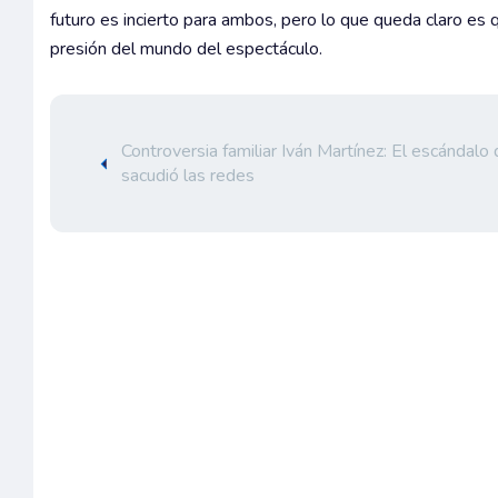
futuro es incierto para ambos, pero lo que queda claro es 
presión del mundo del espectáculo.
Controversia familiar Iván Martínez: El escándalo
sacudió las redes