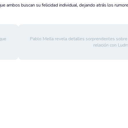
que ambos buscan su felicidad individual, dejando atrás los rumore
 que
Pablo Mella revela detalles sorprendentes sobre
relación con Ludm