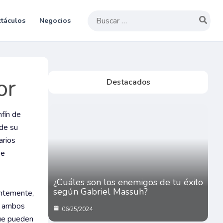
Buscar
táculos
Negocios
por:
or
Destacados
nfín de
 de su
arios
se
¿Cuáles son los enemigos de tu éxito
según Gabriel Massuh?
entemente,
, ambos
06/25/2024
que pueden