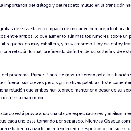
la importancia del diálogo y del respeto mutuo en la transición ha
tografías de Gissella en compañía de un nuevo hombre, identificad
os entre ambos, lo que alimentó aún más los rumores sobre un 
a: «Es guapo, es muy caballero, y muy amoroso. Hoy día estoy tran
na relación formal, prefiriendo disfrutar de su soltería y de es
po del programa ‘Primer Plano’, se mostró sereno ante la situación
e», fueron sus breves pero significativas palabras. Este comentar
 buena relación que ambos han logrado mantener a pesar de su sepa
cción de su matrimonio.
 Gallardo está provocando una ola de especulaciones y análisis med
o que cada uno está tomando por separado. Mientras Gissella com
 parece haber alcanzado un entendimiento respetuoso con su ex pa