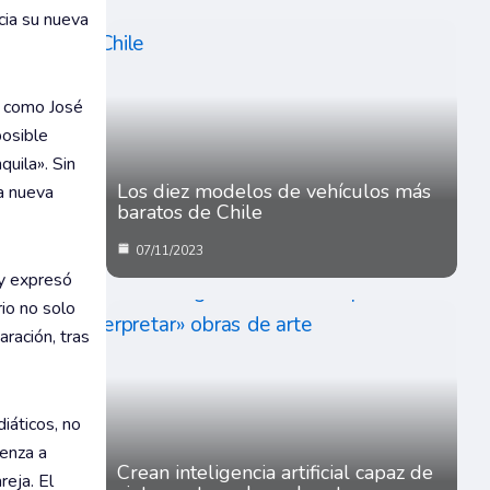
cia su nueva
o como José
posible
quila». Sin
Los diez modelos de vehículos más
ta nueva
baratos de Chile
07/11/2023
 y expresó
io no solo
ración, tras
iáticos, no
ienza a
Crean inteligencia artificial capaz de
reja. El