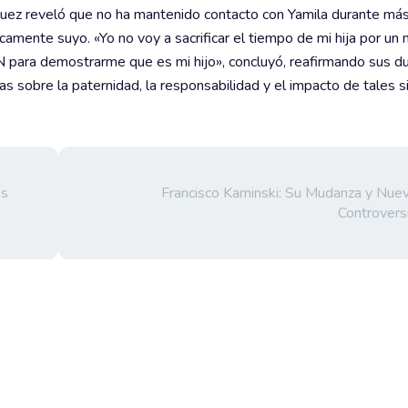
guez reveló que no ha mantenido contacto con Yamila durante má
camente suyo. «Yo no voy a sacrificar el tiempo de mi hija por un 
DN para demostrarme que es mi hijo», concluyó, reafirmando sus 
as sobre la paternidad, la responsabilidad y el impacto de tales s
os
Francisco Kaminski: Su Mudanza y Nue
Controvers