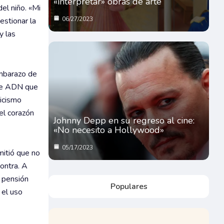
«interpretar» obras de arte
el niño. «Mi
06/27/2023
estionar la
y las
embarazo de
a de ADN que
ticismo
el corazón
Johnny Depp en su regreso al cine:
«No necesito a Hollywood»
05/17/2023
mitió que no
ontra. A
a pensión
Populares
 el uso