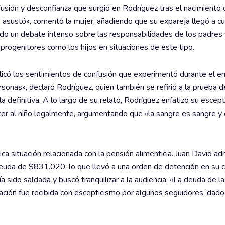
usión y desconfianza que surgió en Rodríguez tras el nacimiento d
se asustó», comentó la mujer, añadiendo que su expareja llegó a cu
do un debate intenso sobre las responsabilidades de los padres 
rogenitores como los hijos en situaciones de este tipo.
licó los sentimientos de confusión que experimentó durante el 
personas», declaró Rodríguez, quien también se refirió a la prueb
la definitiva. A lo largo de su relato, Rodríguez enfatizó su escep
cer al niño legalmente, argumentando que «la sangre es sangre y 
ica situación relacionada con la pensión alimenticia. Juan David ad
uda de $831.020, lo que llevó a una orden de detención en su c
 sido saldada y buscó tranquilizar a la audiencia: «La deuda de l
ación fue recibida con escepticismo por algunos seguidores, dado