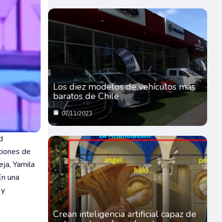
Los diez modelos de vehículos más
baratos de Chile
07/11/2023
d
ciones de
eja, Yamila
En una
 y
Crean inteligencia artificial capaz de