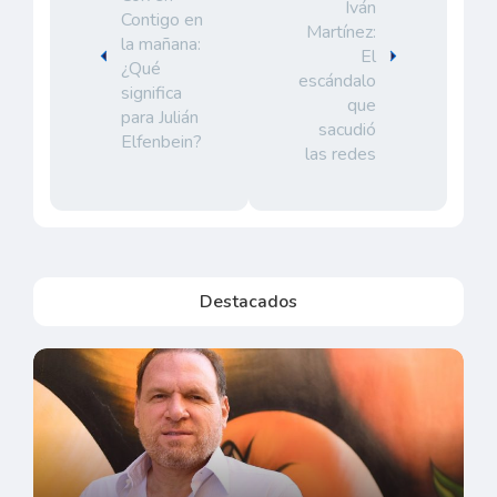
Iván
Contigo en
Martínez:
la mañana:
El
¿Qué
escándalo
significa
que
para Julián
sacudió
Elfenbein?
las redes
Destacados