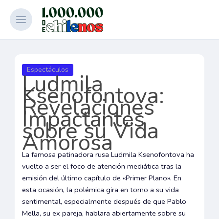
Ir
al
contenido
Espectáculos
Ludmila
Ksenofontova:
Revelaciones
Impactantes
sobre su Vida
Amorosa
La famosa patinadora rusa Ludmila Ksenofontova ha
vuelto a ser el foco de atención mediática tras la
emisión del último capítulo de «Primer Plano». En
esta ocasión, la polémica gira en torno a su vida
sentimental, especialmente después de que Pablo
Mella, su ex pareja, hablara abiertamente sobre su