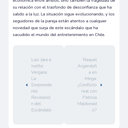
económica entre ambos, sino también la fragilidad de
su relación con el trasfondo de desconfianza que ha
salido a la luz. La situación sigue evolucionando, y los
seguidores de la pareja están atentos a cualquier
novedad que surja de este escándalo que ha
sacudido el mundo del entretenimiento en Chile.
Luis Jara e
Raquel
Ivette
Argandoñ
Vergara:
a en
La
Mega:
Sorprende
¿Conflicto
nte
real con
Revelació
Patricia
n del
Maldonad
Escándalo
o?