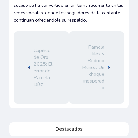
suceso se ha convertido en un tema recurrente en las
redes sociales, donde los seguidores de la cantante
continúan ofreciéndole su respaldo.
Pamela
Copihue
Jiles y
de Oro
Rodrigo
2025: El
Muñoz: Un
error de
choque
Pamela
inesperad
Díaz
o
Destacados