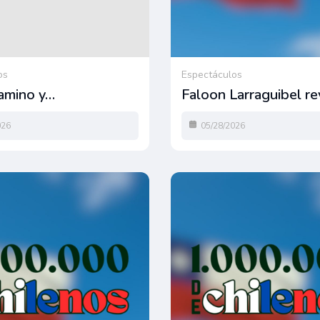
os
Espectáculos
amino y…
Faloon Larraguibel r
026
05/28/2026