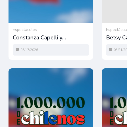
Espectáculos
Espectácul
Constanza Capelli y…
Betsy C
06/17/2026
05/31/2