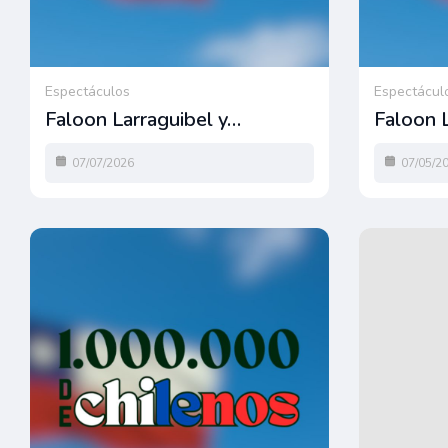
Espectáculos
Espectácul
Faloon Larraguibel y…
Faloon 
07/07/2026
07/05/2