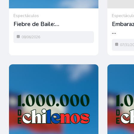
Espectáculos
Espectácul
Fiebre de Baile:…
Embaraz
…
08/06/2026
07/31/2