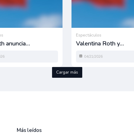
os
Espectáculos
th anuncia…
Valentina Roth y…
026
04/21/2026
Cargar más
Más leídos