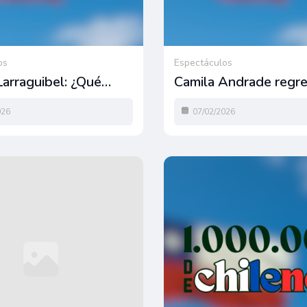
os
Espectáculos
Larraguibel: ¿Qué…
Camila Andrade regr
026
07/02/2026