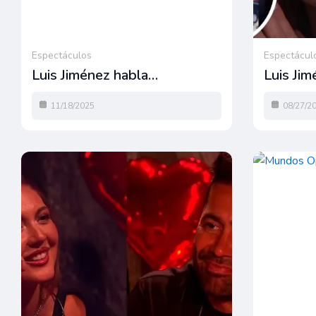
Espectáculos
Espectácul
Luis Jiménez habla…
Luis Ji
11/18/2025
08/27/2