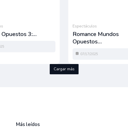
os
Espectáculos
Opuestos 3:…
Romance Mundos
Opuestos…
025
07/17/2025
Cargar más
Más leídos