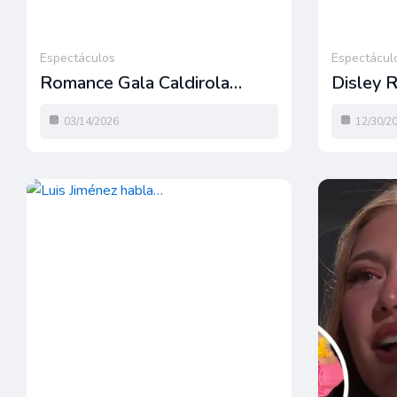
Espectáculos
Espectácul
Romance Gala Caldirola…
Disley 
03/14/2026
12/30/2