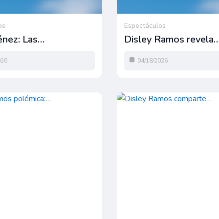
os
Espectáculos
énez: Las…
Disley Ramos revela
026
04/18/2026