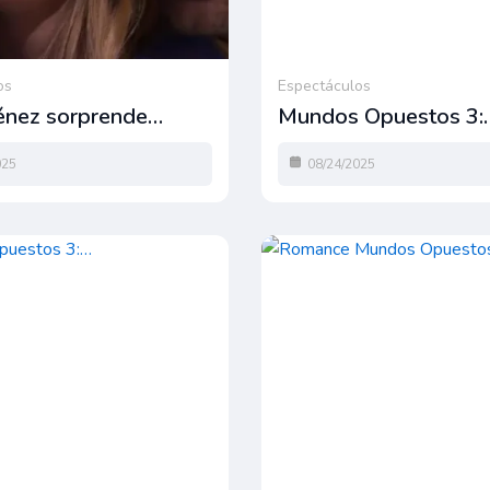
os
Espectáculos
ménez sorprende…
Mundos Opuestos 3:
025
08/24/2025