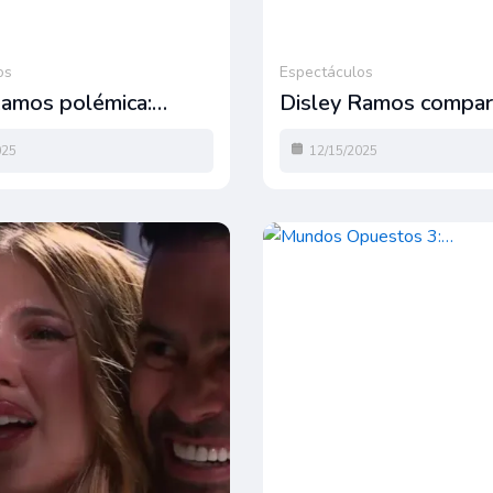
os
Espectáculos
Ramos polémica:…
Disley Ramos compa
025
12/15/2025