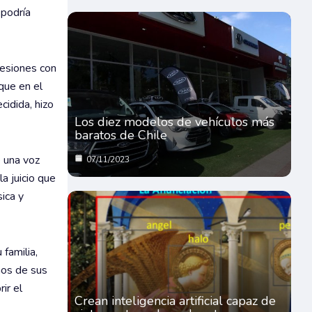
 podría
sesiones con
que en el
cidida, hizo
Los diez modelos de vehículos más
baratos de Chile
 una voz
07/11/2023
a juicio que
ica y
familia,
hos de sus
ir el
Crean inteligencia artificial capaz de