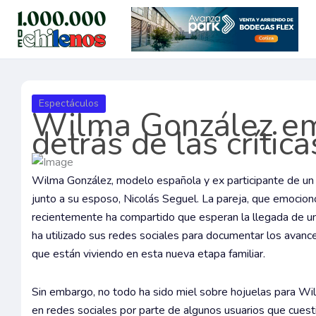
Ir
al
contenido
Espectáculos
Wilma González em
detrás de las crítica
Wilma González, modelo española y ex participante de un r
junto a su esposo, Nicolás Seguel. La pareja, que emocionó
recientemente ha compartido que esperan la llegada de una
ha utilizado sus redes sociales para documentar los avanc
que están viviendo en esta nueva etapa familiar.
Sin embargo, no todo ha sido miel sobre hojuelas para Wilma
en redes sociales por parte de algunos usuarios que cuest