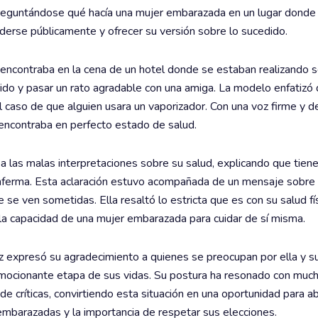
preguntándose qué hacía una mujer embarazada en un lugar donde
erse públicamente y ofrecer su versión sobre lo sucedido.
 encontraba en la cena de un hotel donde se estaban realizando 
rido y pasar un rato agradable con una amiga. La modelo enfatizó 
 caso de que alguien usara un vaporizador. Con una voz firme y de
 encontraba en perfecto estado de salud.
las malas interpretaciones sobre su salud, explicando que tiene
nferma. Esta aclaración estuvo acompañada de un mensaje sobre l
se ven sometidas. Ella resaltó lo estricta que es con su salud fís
la capacidad de una mujer embarazada para cuidar de sí misma.
 expresó su agradecimiento a quienes se preocupan por ella y su 
emocionante etapa de sus vidas. Su postura ha resonado con muc
 críticas, convirtiendo esta situación en una oportunidad para abr
embarazadas y la importancia de respetar sus elecciones.