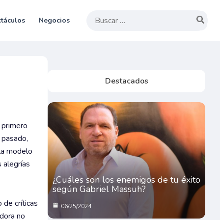
Buscar
táculos
Negocios
por:
Destacados
 primero
o pasado,
 la modelo
 alegrías
¿Cuáles son los enemigos de tu éxito
según Gabriel Massuh?
 de críticas
06/25/2024
idora no