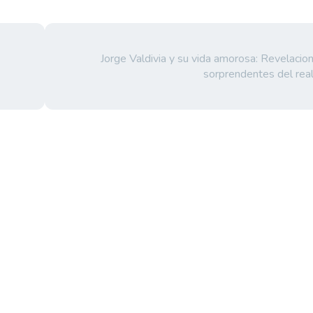
Jorge Valdivia y su vida amorosa: Revelacio
sorprendentes del real