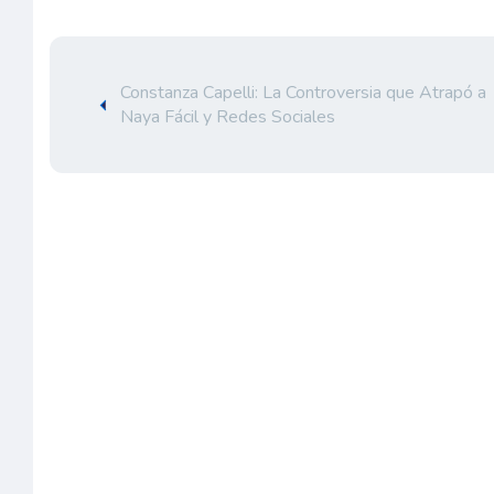
Constanza Capelli: La Controversia que Atrapó a
Naya Fácil y Redes Sociales