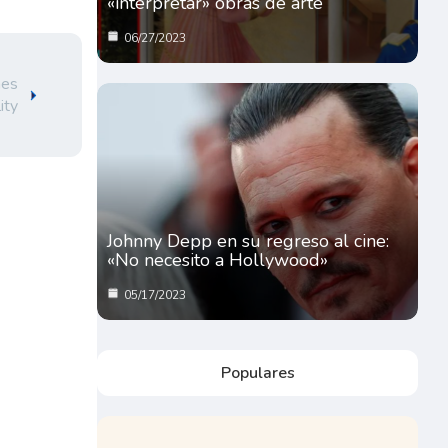
«interpretar» obras de arte
06/27/2023
nes
ity
Johnny Depp en su regreso al cine:
«No necesito a Hollywood»
05/17/2023
Populares